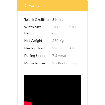
Описание
Teknik Özellikleri
3 Meter
Width, Size,
*83 * 353 *102
Height
cm
Net Weight
350 Kg
Electric Used
380 Volt 50 Hz
Pulling Speed
7.5 mm/d
Motor Power
3.5 Kw 1.650 d/d