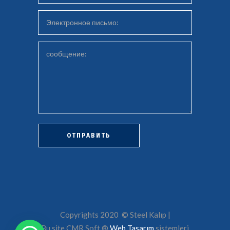
Copyrights 2020 © Steel Kalıp |
Bu site CMR Soft ®️
Web Tasarım
sistemleri