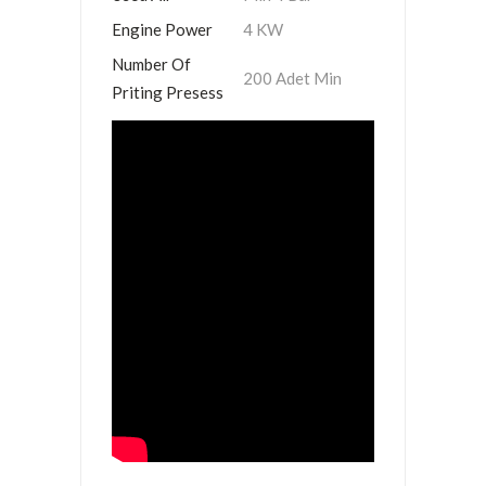
Engine Power
4 KW
Number Of
200 Adet Min
Priting Presess