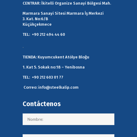
CENTRAR:
İkitelli Organize Sanayi Bölgesi Mah.
Marmara Sanayi Sitesi Marmara İş Merkezi
3. Kat. No:6/B
Küçükçekmece
TEL:
+90 212 494 44 60
.
TIENDA:
Kuyumcukent Atölye Bloğu
1. Kat 5. Sokak no:18 – Yenibosna
TEL:
+90 212 603 01 77
Correo:
info@steelkalip.com
Contáctenos