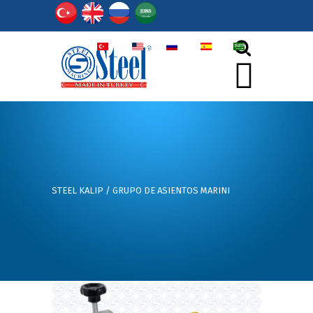
TR
EN
РY
ES
أر
STEEL KALIP
/
GRUPO DE ASIENTOS MARINI